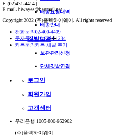
F. (02)431-4414
|
E-mail. hiwayes@hanmail.net
배송요청내역
Copyright 2022 (주)플렉하이웨이. All rights reserved
배송안내
전화문의
02-400-4409
깃발보관
문자문의
010-8884-1234
카톡문의
카톡 채널 추가
보관관리신청
단체깃발연결
로그인
회원가입
고객센터
우리은행 1005-800-962902
(주)플렉하이웨이