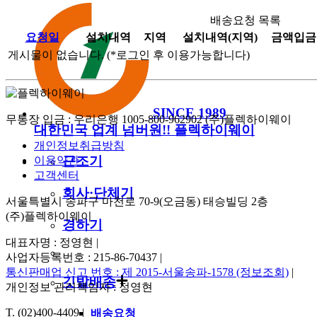
배송요청 목록
요청일
설치내역
지역
설치내역(지역)
금액입금
게시물이 없습니다.
(*로그인 후 이용가능합니다)
SINCE 1989
무통장 입금 : 우리은행 1005-800-962902 (주)플렉하이웨이
대한민국 업계 넘버원!!
플렉하이웨이
개인정보취급방침
근조기
이용약관
고객센터
회사·단체기
서울특별시 송파구 마천로 70-9(오금동) 태승빌딩 2층
(주)플렉하이웨이
경하기
대표자명 : 정영현
|
사업자등록번호 : 215-86-70437
|
통신판매업 신고 번호 : 제 2015-서울송파-1578 (정보조회)
|
깃발배송
개인정보 관리책임자 : 정영현
T. (02)400-4409
|
배송요청