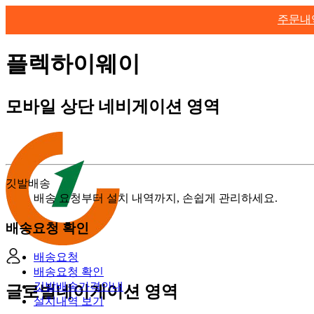
주문내
플렉하이웨이
모바일 상단 네비게이션 영역
깃발배송
배송 요청부터 설치 내역까지, 손쉽게 관리하세요.
배송요청 확인
배송요청
배송요청 확인
깃발배송가격안내
글로벌네이게이션 영역
설치내역 보기