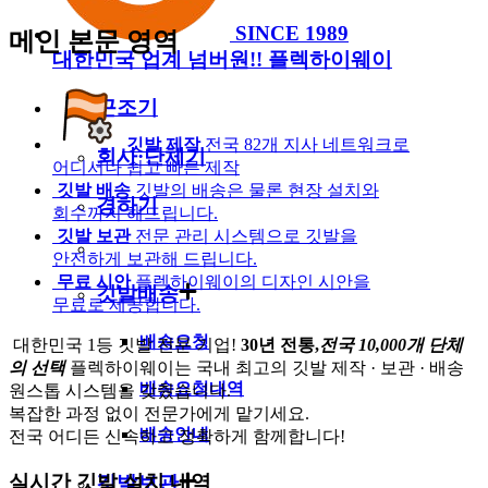
SINCE 1989
메인 본문 영역
대한민국 업계 넘버원!!
플렉하이웨이
근조기
깃발 제작
전국 82개 지사 네트워크로
회사·단체기
어디서나 쉽고 빠른 제작
깃발 배송
깃발의 배송은 물론 현장 설치와
경하기
회수까지 해드립니다.
깃발 보관
전문 관리 시스템으로 깃발을
안전하게 보관해 드립니다.
무료 시안
플렉하이웨이의 디자인 시안을
깃발배송
무료로 제공합니다.
배송요청
대한민국 1등 깃발 전문 기업!
30년 전통,
전국 10,000개 단체
의 선택
플렉하이웨이는 국내 최고의 깃발 제작 · 보관 · 배송
배송요청내역
원스톱 시스템을 갖췄습니다.
복잡한 과정 없이 전문가에게 맡기세요.
배송안내
전국 어디든 신속하고 정확하게 함께합니다!
실시간 깃발 설치 내역
깃발보관