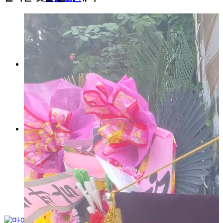
보관관리신청
단체깃발연결
로그인
회원가입
고객센터
우리은행 1005-800-962902
(주)플렉하이웨이
02-400-4409
010-8884-1234