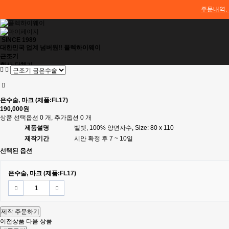
주문내역,
SINCE 1989
대한민국 업계 넘버원!!
플렉하이웨이
근조기
회사·단체기
경하기
깃발배송
배송요청
배송요청내역
은수술, 마크 (제품:FL17)
배송안내
190,000원
깃발보관
상품 선택옵션 0 개, 추가옵션 0 개
보관관리신청
제품설명
벨벳, 100% 양면자수, Size: 80 x 110
단체깃발연결
제작기간
시안 확정 후 7 ~ 10일
로그인
선택된 옵션
회원가입
고객센터
우리은행 1005-800-962902
은수술, 마크 (제품:FL17)
(주)플렉하이웨이
02-400-4409
010-8884-1234
제작 주문하기
이전상품
다음 상품