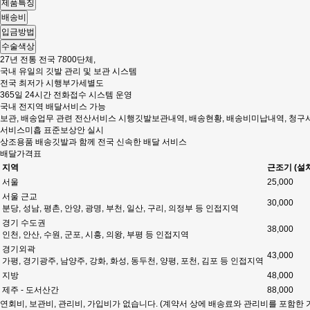
제품특징
배송비
입금방법
수술색상
27년 전통 전국 7800단체,
국내 유일의 깃발 관리 및 보관 시스템
전국 최저가 시행부가세별도
365일 24시간 전화접수 시스템 운영
국내 전지역 배달서비스 가능
보관, 배송업무 관련 전산서비스 시행깃발보관내역, 배송현황, 배송비미납내역, 청구
서비스미흡 표준보상안 실시
상조용품 배송깃발과 함께 전국 신속한 배달 서비스
배달가격표
지역
근조기 (설
서울
25,000
서울 근교
30,000
분당, 성남, 평촌, 안양, 광명, 부천, 일산, 구리, 의정부 등 인접지역
경기 수도권
38,000
인천, 안산, 수원, 군포, 시흥, 의왕, 부평 등 인접지역
경기외곽
43,000
가평, 경기광주, 남양주, 강화, 화성, 동두천, 양평, 포천, 김포 등 인접지역
지방
48,000
제주 - 도서산간
88,000
연회비, 보관비, 관리비, 가입비가 없습니다. (계약서 상에 배송료와 관리비를 포함한 